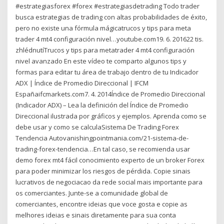
#estrategiasforex #forex #estrategiasdetrading Todo trader
busca estrategias de trading con altas probabilidades de éxito,
pero no existe una fórmula mágicatrucos y tips para meta
trader 4 mt4 configuración nivel…youtube.com19. 6. 201622 tis.
zhlédnutíTrucos y tips para metatrader 4 mt4 configuración
nivel avanzado En este vídeo te comparto algunos tips y
formas para editar tu área de trabajo dentro de tu Indicador
ADX | Índice de Promedio Direccional | IFCM
Españaifcmarkets.com7. 4. 2014Índice de Promedio Direccional
(Indicador ADX) – Lea la definición del Índice de Promedio
Direccional ilustrada por gráficos y ejemplos. Aprenda como se
debe usar y como se calculaSistema De Trading Forex
Tendencia Autovanishingpointmania.com/21-sistema-de-
trading-forex-tendencia…En tal caso, se recomienda usar
demo forex mt4 fácil conocimiento experto de un broker Forex
para poder minimizar los riesgos de pérdida. Copie sinais
lucrativos de negociacao da rede social mais importante para
os comerciantes. Junte-se a comunidade global de
comerciantes, encontre ideias que voce gosta e copie as
melhores ideias e sinais diretamente para sua conta