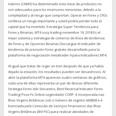
Valores (CNMV) ha determinado esta clase de productos no
son adecuados para los inversores minoristas, debido a la
complejidad y al riesgo que comportan. Operar en Forex y CFDs
conlleva un riesgo importante y usted podría perder todo el
capital que ha invertido. Estrategia Super Tendencia para
Forex y Binarias, MT4 susy trading noviembre 19, 2018 Es el
mejor sistema y estrategia de comercio de línea de tendencia
de Forex y de Opciones Binarias Descargue el indicador de
tendencia de precisión Forex gratuito desarrollado para la
plataforma de negociación metatrader 4 para Indicadores MT4.
Al igual que tratar de coger un tren después de que ya había
dejado la estación, los resultados pueden ser desastrosos. Al
abrir la plataforma MT4 aparecen cuatro ventanas de gráficos,
cada una de ellas representa un par de divisas diferente.
Strategia Forex Adx Stocastico, Best Reversal Indicator Forex
Trading! Pose Fx Online Legendado! CORP. é incorporada nas
Ilhas Virgens Britânicas sob o número de registro 669838 e é
licenciada pela Comissão de Serviços Financeiros das Ilhas
Virgens Britânicas (BVI FSC) para realizar atividades de