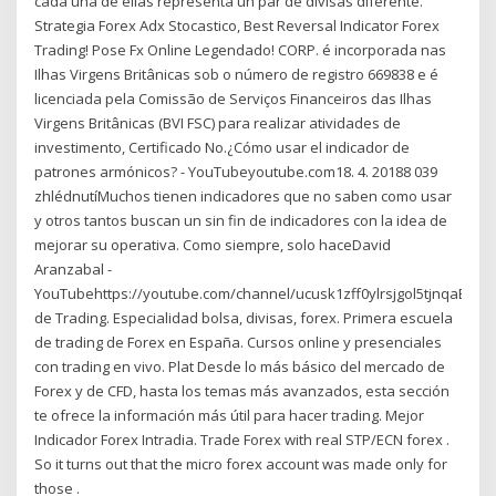
cada una de ellas representa un par de divisas diferente.
Strategia Forex Adx Stocastico, Best Reversal Indicator Forex
Trading! Pose Fx Online Legendado! CORP. é incorporada nas
Ilhas Virgens Britânicas sob o número de registro 669838 e é
licenciada pela Comissão de Serviços Financeiros das Ilhas
Virgens Britânicas (BVI FSC) para realizar atividades de
investimento, Certificado No.¿Cómo usar el indicador de
patrones armónicos? - YouTubeyoutube.com18. 4. 20188 039
zhlédnutíMuchos tienen indicadores que no saben como usar
y otros tantos buscan un sin fin de indicadores con la idea de
mejorar su operativa. Como siempre, solo haceDavid
Aranzabal -
YouTubehttps://youtube.com/channel/ucusk1zff0ylrsjgol5tjnqaEscu
de Trading. Especialidad bolsa, divisas, forex. Primera escuela
de trading de Forex en España. Cursos online y presenciales
con trading en vivo. Plat Desde lo más básico del mercado de
Forex y de CFD, hasta los temas más avanzados, esta sección
te ofrece la información más útil para hacer trading. Mejor
Indicador Forex Intradia. Trade Forex with real STP/ECN forex .
So it turns out that the micro forex account was made only for
those .