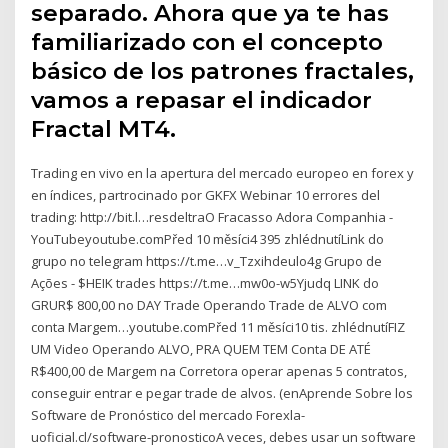
separado. Ahora que ya te has
familiarizado con el concepto
básico de los patrones fractales,
vamos a repasar el indicador
Fractal MT4.
Trading en vivo en la apertura del mercado europeo en forex y
en índices, partrocinado por GKFX Webinar 10 errores del
trading: http://bit.l…resdeltraO Fracasso Adora Companhia -
YouTubeyoutube.comPřed 10 měsíci4 395 zhlédnutíLink do
grupo no telegram https://t.me…v_Tzxihdeulo4g Grupo de
Ações - $HEIK trades https://t.me…mw0o-w5Yjudq LINK do
GRUR$ 800,00 no DAY Trade Operando Trade de ALVO com
conta Margem…youtube.comPřed 11 měsíci10 tis. zhlédnutíFIZ
UM Video Operando ALVO, PRA QUEM TEM Conta DE ATÉ
R$400,00 de Margem na Corretora operar apenas 5 contratos,
conseguir entrar e pegar trade de alvos. (enAprende Sobre los
Software de Pronóstico del mercado Forexla-
uoficial.cl/software-pronosticoA veces, debes usar un software