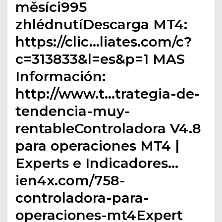
měsíci995
zhlédnutíDescarga MT4:
https://clic…liates.com/c?
c=313833&l=es&p=1 MAS
Información:
http://www.t…trategia-de-
tendencia-muy-
rentableControladora V4.8
para operaciones MT4 |
Experts e Indicadores…
ien4x.com/758-
controladora-para-
operaciones-mt4Expert