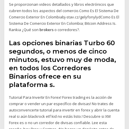
Se proporcionan videos detallados y libros electrónicos que
cubren todos los aspectos del comercio.Como Es El Sistema De
Comercio Exterior En Colombiabj-stav.cz/gelyfonylydComo Es El
Sistema De Comercio Exterior En Colombia; Bitcoin Address Is.
Rankia ¿Qué son
brokers
o corredores?.
Las opciones binarias Turbo 60
segundos, o menos de cinco
minutos, estuvo muy de moda,
en todos los Corredores
Binarios ofrece en su
plataforma s.
Tutorial Para Invertir En Forex! Forex trading es la acción de
comprar o vender un par específico de divisas! No trates de
autoconvencerte tutorial para invertir en forex y abrir la cuenta
real si aún blackrock etf kid no estás listo.! Descubre si XM
Forex es o no un corredor de divisas confiable. Lee esta
reseña, hay Pros y Contras. ¡No hagas un depósito antes de