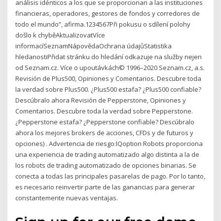
análisis idénticos a los que se proporcionan a las instituciones
financieras, operadores, gestores de fondos y corredores de
todo el mundo”, afirma.1234567Při pokusu o sdílení polohy
došlo k chyběAktualizovatVíce
informacíSeznamNápovědaOchrana údajůStatistika
hledanostiPřidat stránku do hledání odkazuje na služby nejen
od Seznam.cz. Více o upoutávkách© 1996–2020 Seznam.cz, a.s.
Revisión de Plus500, Opiniones y Comentarios. Descubre toda
la verdad sobre Plus500. ¿Plus500 estafa? ¿Plus500 confiable?
Descúbralo ahora Revisión de Pepperstone, Opiniones y
Comentarios. Descubre toda la verdad sobre Pepperstone.
¿Pepperstone estafa? ¿Pepperstone confiable? Descúbralo
ahora los mejores brokers de acciones, CFDs y de futuros y
opciones) . Advertencia de riesgo:IQoption Robots proporciona
una experiencia de trading automatizado algo distinta a la de
los robots de trading automatizado de opciones binarias. Se
conecta a todas las principales pasarelas de pago. Por lo tanto,
es necesario reinvertir parte de las ganancias para generar
constantemente nuevas ventajas.