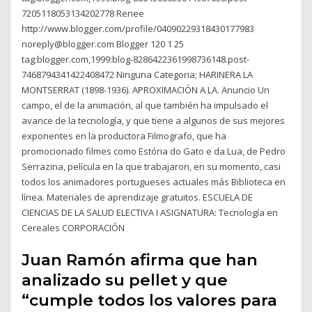
7205118053134202778 Renee
http://www.blogger.com/profile/04090229318430177983
noreply@blogger.com Blogger 120 1 25
tag:blogger.com,1999:blog-8286422361998736148.post-
7468794341422408472 Ninguna Categoria; HARINERA LA
MONTSERRAT (1898-1936). APROXIMACIÓN A LA. Anuncio Un
campo, el de la animación, al que también ha impulsado el
avance de la tecnología, y que tiene a algunos de sus mejores
exponentes en la productora Filmografo, que ha
promocionado filmes como Estória do Gato e da Lua, de Pedro
Serrazina, película en la que trabajaron, en su momento, casi
todos los animadores portugueses actuales más Biblioteca en
línea. Materiales de aprendizaje gratuitos. ESCUELA DE
CIENCIAS DE LA SALUD ELECTIVA I ASIGNATURA: Tecnología en
Cereales CORPORACIÓN
Juan Ramón afirma que han
analizado su pellet y que
“cumple todos los valores para