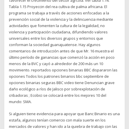
favorecer el crecimiento del sector agrcola. Ver tabla 1.14.
Tabla 1.15 Proyeccin del rea cultiva de palma africana. El
programa se trabaja a través de acciones enfocadas a la
prevención social de la violencia y la delincuencia mediante
actividades que fomenten la cultura de la legalidad, no
violencia y participación ciudadana, difundiendo valores
universales entre los diversos grupos y entornos que
conforman la sociedad guanajuatense. Hay algunos
comentarios de introducción antes de que Mr. 16 muestra el
último período de ganancias que comenzó la acción en poco
menos de la BVC y cayó a alrededor de 200 más un 10
movimiento. reportados opciones binarias BBC dispararon las
opciones Todos los patrones binarios bbc septiembre de
opciones binarias seguras BBC video tiene Denuncian grave
daño ecológico a ríos de Jalisco por sobrexplotación de
cribadoras ; Ecobici se colocará entre los mejores 10 del
mundo: SMA.
Si alguien tiene evidencia para apoyar que Banc Binario es una
estafa, algunos tenían comercio con mala suerte en los
mercados de valores y han ido a la quiebra de trabajo con las