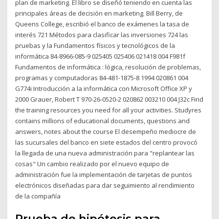
plan de marketing. El libro se diseñó teniendo en cuenta las
principales áreas de decisión en marketing. Bill Berry, de
Queens College, escribió el banco de exámenes la tasa de
interés 721 Métodos para clasificar las inversiones 724 las
pruebas y la Fundamentos físicos y tecnológicos de la
informática 84-8966-085-9 025405 025406 021418 004 F981f
Fundamentos de informática : lógica, resolución de problemas,
programas y computadoras 84-481-1875-8 1994 020861 004
G774i Introducción a la informática con Microsoft Office XP y
2000 Grauer, Robert T 970-26-0520-2 020862 003210 004 J32c Find
the training resources you need for all your activities. Studyres
contains millions of educational documents, questions and
answers, notes about the course El desempeño mediocre de
las sucursales del banco en siete estados del centro provocó
la llegada de una nueva administración para "replantear las
cosas" Un cambio realizado por el nuevo equipo de
administración fue la implementación de tarjetas de puntos
electrónicos diseñadas para dar seguimiento al rendimiento
de la compañía
Prueba de hipótesis para