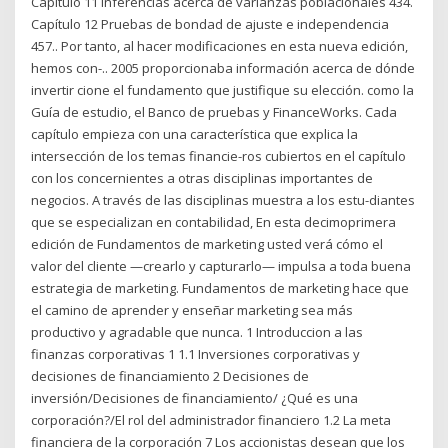
Capítulo 11 Inferencias acerca de varianzas poblacionales 434.
Capítulo 12 Pruebas de bondad de ajuste e independencia
457.. Por tanto, al hacer modificaciones en esta nueva edición,
hemos con-.. 2005 proporcionaba información acerca de dónde
invertir cione el fundamento que justifique su elección. como la
Guía de estudio, el Banco de pruebas y FinanceWorks. Cada
capítulo empieza con una característica que explica la
intersección de los temas financie-ros cubiertos en el capítulo
con los concernientes a otras disciplinas importantes de
negocios. A través de las disciplinas muestra a los estu-diantes
que se especializan en contabilidad, En esta decimoprimera
edición de Fundamentos de marketing usted verá cómo el
valor del cliente —crearlo y capturarlo— impulsa a toda buena
estrategia de marketing. Fundamentos de marketing hace que
el camino de aprender y enseñar marketing sea más
productivo y agradable que nunca. 1 Introduccion a las
finanzas corporativas 1 1.1 Inversiones corporativas y
decisiones de financiamiento 2 Decisiones de
inversión/Decisiones de financiamiento/ ¿Qué es una
corporación?/El rol del administrador financiero 1.2 La meta
financiera de la corporación 7 Los accionistas desean que los