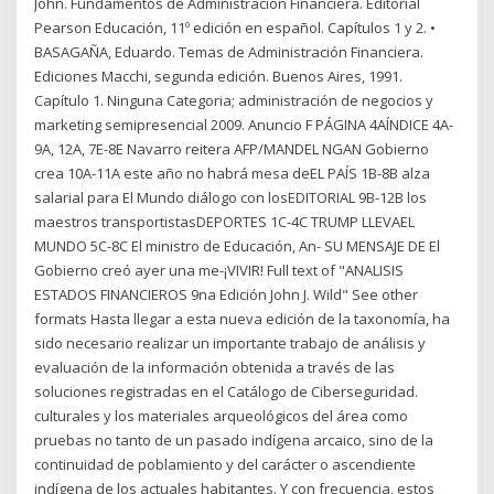
John. Fundamentos de Administración Financiera. Editorial
Pearson Educación, 11º edición en español. Capítulos 1 y 2. •
BASAGAÑA, Eduardo. Temas de Administración Financiera.
Ediciones Macchi, segunda edición. Buenos Aires, 1991.
Capítulo 1. Ninguna Categoria; administración de negocios y
marketing semipresencial 2009. Anuncio F PÁGINA 4AÍNDICE 4A-
9A, 12A, 7E-8E Navarro reitera AFP/MANDEL NGAN Gobierno
crea 10A-11A este año no habrá mesa deEL PAÍS 1B-8B alza
salarial para El Mundo diálogo con losEDITORIAL 9B-12B los
maestros transportistasDEPORTES 1C-4C TRUMP LLEVAEL
MUNDO 5C-8C El ministro de Educación, An- SU MENSAJE DE El
Gobierno creó ayer una me-¡VIVIR! Full text of "ANALISIS
ESTADOS FINANCIEROS 9na Edición John J. Wild" See other
formats Hasta llegar a esta nueva edición de la taxonomía, ha
sido necesario realizar un importante trabajo de análisis y
evaluación de la información obtenida a través de las
soluciones registradas en el Catálogo de Ciberseguridad.
culturales y los materiales arqueológicos del área como
pruebas no tanto de un pasado indígena arcaico, sino de la
continuidad de poblamiento y del carácter o ascendiente
indígena de los actuales habitantes. Y con frecuencia, estos