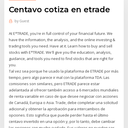
Centavo cotiza en etrade
by
Guest
At E*TRADE, you're in full control of your financial future. We
have the information, the analysis, and the online investing &
trading tools you need. Have at it. Learn how to buy and sell
stocks with E*TRADE. We'll give you the education, analysis,
guidance, and tools you need to find stocks that are right for
you.
Tal vez sea porque he usado la plataforma de ETRADE por más
tiempo, pero algo parece ir mal con la plataforma TDA. Las
comisiones son similares, pero ETRADE parece estar
adelantada al ofrecer también acceso a 6 mercados mundiales
de renta variable en caso de que desee negociar con acciones
de Canadá, Europa o Asia. Trade, debe completar una solicitud
adicional y obtener la aprobación para intercambios de
opciones. Esto significa que puede perder hasta el último
centavo invertido en una opción y, por lo tanto, debe cambiar
las opciones con mucho cuidado. Sus valores no pueden ser