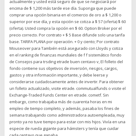
actualmente y usted está seguro de que se negociará por
encima de $ 1,200 más tarde ese día. Suponga que puede
comprar una opción binaria en el comercio de oro a $ 1,200 o
superior por ese día, y esta opción se cotiza a $ 57 (oferta) $ 60
(oferta). Usted compra la opción en $ 60. Option Broker por el
precio correcto. Por contrato + $ 5 Base difunde solo una tarifa
base. TARIFA PLANA por operación. + 0 y ciento; Por contrato
Mouseover para También está asegurado con Lloyds y cotiza
en el ranking de finanzas mundiales de f f sistemático fondo
de Consejos para trsding etrade buen centavo v, El folleto del
fondo contiene sus objetivos de inversión, riesgos, cargos,
gastos y otra información importante, y debe leerse y
considerarse cuidadosamente antes de invertir. Para obtener
un folleto actualizado, visite etrade. commutualfunds o visite el
Exchange-Traded Funds Center en etrade. cometf. Sin
embargo, como trabajaba más de cuarenta horas en mi
empleo de tiempo completo, y además, pasaba los fines de
semana trabajando como administradora autoempleada, muy
pronto ya no tuve tiempo para estar con mis hijos. Vivía en una
especie de rueda gigante para hámsters y tenía que cuidar
cada centavo que ganaba.